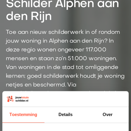
Schilder Alphen aan
den Rijn
Toe aan nieuw schilderwerk in of rondom
jouw woning in Alphen aan den Rijn? In
deze regio wonen ongeveer 117.000
mensen en staan zo’n 51.000 woningen.
Van woningen in de stad tot omliggende
kernen: goed schilderwerk houdt je woning
netjes en beschermd. Via
Jouwlokaleschilder vind je snel een lokale
schilder die past bij jouw klus. Geen gedoe,
maar één duidelijke aanvraag en snel
Toestemming
Details
Over
inzicht in de kosten.