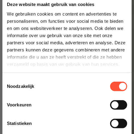
Direct inzicht in een eerlijke prijs
Deze website maakt gebruik van cookies
Altijd een schilder bij jou in de buurt
We gebruiken cookies om content en advertenties te
personaliseren, om functies voor social media te bieden
Prijsindicatie starten
en om ons websiteverkeer te analyseren. Ook delen we
informatie over uw gebruik van onze site met onze
👉 Inzicht in enkele minuten
partners voor social media, adverteren en analyse. Deze
partners kunnen deze gegevens combineren met andere
informatie die u aan ze heeft verstrekt of die ze hebben
verzameld op basis van uw gebruik van hun services.
Toestemmingsselectie
Noodzakelijk
Voorkeuren
Statistieken