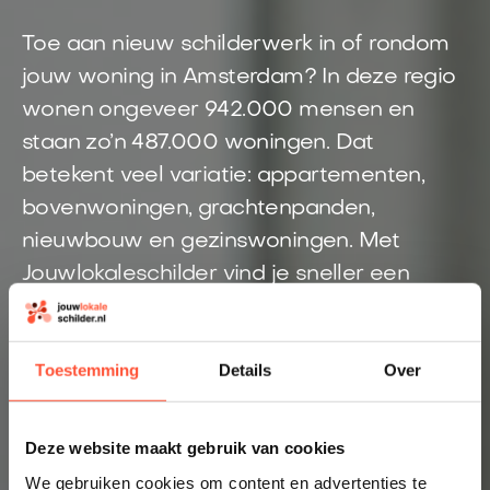
Toe aan nieuw schilderwerk in of rondom
jouw woning in Amsterdam? In deze regio
wonen ongeveer 942.000 mensen en
staan zo’n 487.000 woningen. Dat
betekent veel variatie: appartementen,
bovenwoningen, grachtenpanden,
nieuwbouw en gezinswoningen. Met
Jouwlokaleschilder vind je sneller een
schilder die past bij jouw klus. Je doet één
aanvraag, krijgt snel een prijsindicatie en
Toestemming
Details
Over
komt in contact met een lokale vakschilder.
Direct inzicht in een eerlijke prijs
Deze website maakt gebruik van cookies
Altijd een schilder bij jou in de buurt
We gebruiken cookies om content en advertenties te