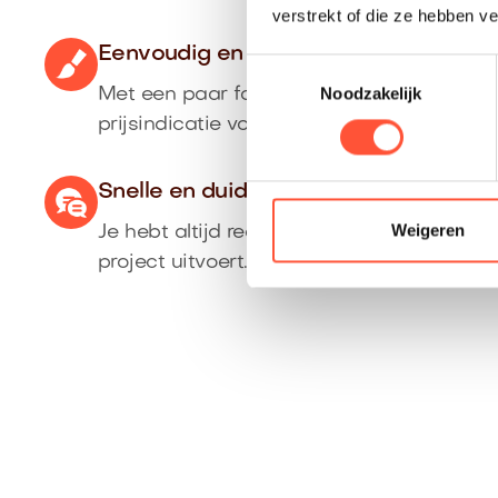
verstrekt of die ze hebben v
Eenvoudig en nauwkeurig
Toestemmingsselectie
Noodzakelijk
Met een paar foto’s ontvang je direct ee
prijsindicatie voor jouw klus.
Snelle en duidelijke communicatie
Weigeren
Je hebt altijd rechtstreeks contact met de
project uitvoert.