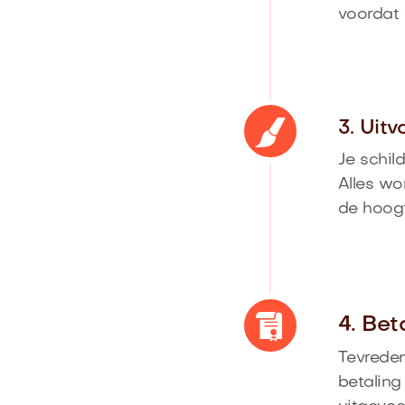
voordat 
3. Uit
Je schil
Alles wo
de hoog
4. Bet
Tevreden
betaling