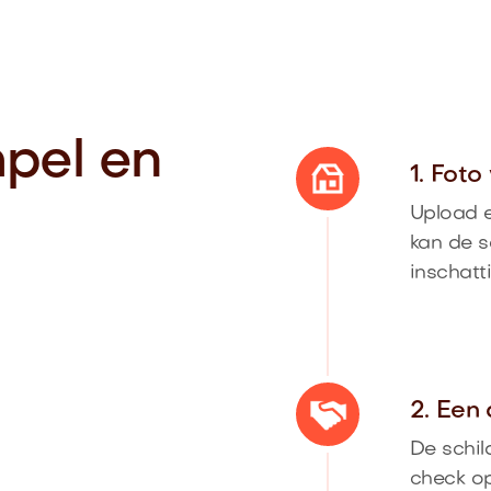
mpel en
1. Fot
Upload e
kan de s
inschatt
2. Een 
De schil
check op