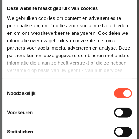
Direct inzicht in een eerlijke prijs
Deze website maakt gebruik van cookies
Altijd een schilder bij jou in de buurt
We gebruiken cookies om content en advertenties te
personaliseren, om functies voor social media te bieden
Prijsindicatie starten
en om ons websiteverkeer te analyseren. Ook delen we
informatie over uw gebruik van onze site met onze
👉 Inzicht in enkele minuten
partners voor social media, adverteren en analyse. Deze
partners kunnen deze gegevens combineren met andere
informatie die u aan ze heeft verstrekt of die ze hebben
verzameld op basis van uw gebruik van hun services.
Toestemmingsselectie
Noodzakelijk
Voorkeuren
Statistieken