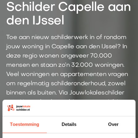
Schilder Capelle aan
den IJssel
Toe aan nieuw schilderwerk in of rondom
jouw woning in Capelle aan den IJssel? In
deze regio wonen ongeveer 70.000
mensen en staan zo’n 32.000 woningen.
Veel woningen en appartementen vragen
om regelmatig schilderonderhoud, zowel
binnen als buiten. Via Jouwlokaleschilder
word je snel gekoppeld aan een schilder
uit de buurt. Je geeft je klus online door,
ontvangt een prijsindicatie en weet snel
Toestemming
Details
Over
welke schilder bij jouw aanvraag past.