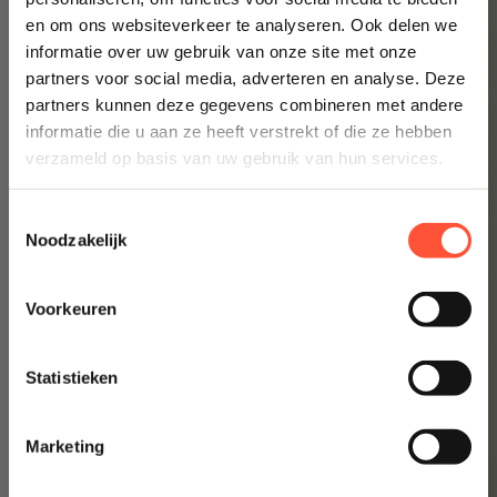
Prijsindicatie starten
en om ons websiteverkeer te analyseren. Ook delen we
informatie over uw gebruik van onze site met onze
👉 Inzicht in enkele minuten
partners voor social media, adverteren en analyse. Deze
partners kunnen deze gegevens combineren met andere
informatie die u aan ze heeft verstrekt of die ze hebben
verzameld op basis van uw gebruik van hun services.
Toestemmingsselectie
Noodzakelijk
Voorkeuren
Statistieken
Marketing