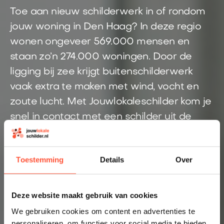
Toe aan nieuw schilderwerk in of rondom
jouw woning in Den Haag? In deze regio
wonen ongeveer 569.000 mensen en
staan zo’n 274.000 woningen. Door de
ligging bij zee krijgt buitenschilderwerk
vaak extra te maken met wind, vocht en
zoute lucht. Met Jouwlokaleschilder kom je
snel in contact met een schilder uit de
regio Den Haag. Geen gedoe, geen
onduidelijkheid, maar een vakman die jouw
Toestemming
Details
Over
klus goed kan beoordelen.
Direct inzicht in een eerlijke prijs
Deze website maakt gebruik van cookies
Altijd een schilder bij jou in de buurt
We gebruiken cookies om content en advertenties te
personaliseren, om functies voor social media te bieden