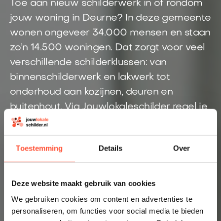
Toe aan nieuw schilderwerk in of rondom
jouw woning in Deurne? In deze gemeente
wonen ongeveer 34.000 mensen en staan
zo’n 14.500 woningen. Dat zorgt voor veel
verschillende schilderklussen: van
binnenschilderwerk en lakwerk tot
onderhoud aan kozijnen, deuren en
buitenhout. Via Jouwlokaleschilder regel je
snel een schilder uit de regio Deurne. Eén
aanvraag is genoeg om duidelijkheid te
Toestemming
Details
Over
krijgen over prijs, planning en uitvoering.
Direct inzicht in een eerlijke prijs
Deze website maakt gebruik van cookies
Altijd een schilder bij jou in de buurt
We gebruiken cookies om content en advertenties te
personaliseren, om functies voor social media te bieden
Prijsindicatie starten