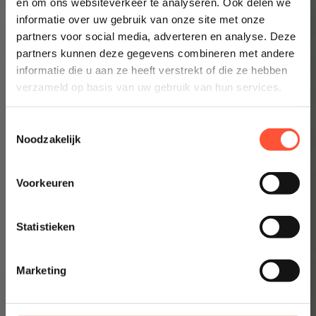
en om ons websiteverkeer te analyseren. Ook delen we
informatie over uw gebruik van onze site met onze
👉 Inzicht in enkele minuten
partners voor social media, adverteren en analyse. Deze
partners kunnen deze gegevens combineren met andere
informatie die u aan ze heeft verstrekt of die ze hebben
verzameld op basis van uw gebruik van hun services.
Toestemmingsselectie
Noodzakelijk
Voorkeuren
Statistieken
Marketing