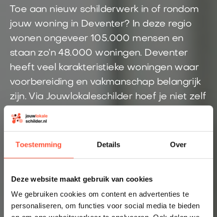
Toe aan nieuw schilderwerk in of rondom
jouw woning in Deventer? In deze regio
wonen ongeveer 105.000 mensen en
staan zo’n 48.000 woningen. Deventer
heeft veel karakteristieke woningen waar
voorbereiding en vakmanschap belangrijk
zijn. Via Jouwlokaleschilder hoef je niet zelf
te zoeken naar een geschikte schilder. Je
doet één aanvraag en krijgt snel
duidelijkheid over de kosten.
Toestemming
Details
Over
Direct inzicht in een eerlijke prijs
Altijd een schilder bij jou in de buurt
Deze website maakt gebruik van cookies
We gebruiken cookies om content en advertenties te
Prijsindicatie starten
personaliseren, om functies voor social media te bieden