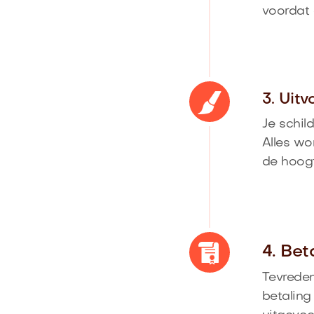
voordat 
3. Uit
Je schil
Alles wo
de hoog
4. Bet
Tevreden
betaling