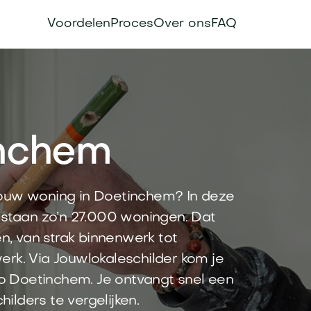
Voordelen
Proces
Over ons
FAQ
inchem
jouw woning in Doetinchem? In deze
taan zo’n 27.000 woningen. Dat
en, van strak binnenwerk tot
erk. Via Jouwlokaleschilder kom je
gio Doetinchem. Je ontvangt snel een
hilders te vergelijken.