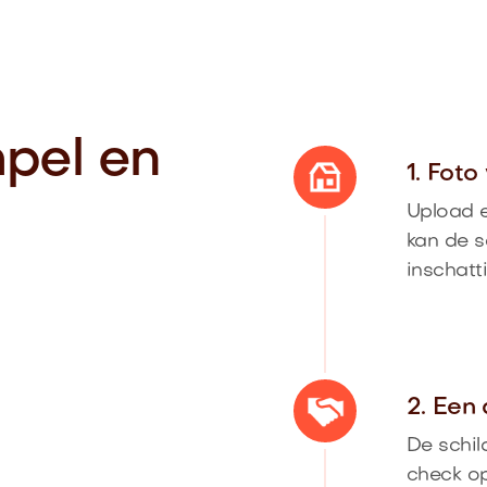
mpel en
1. Fot
Upload e
kan de s
inschatt
2. Een 
De schil
check op