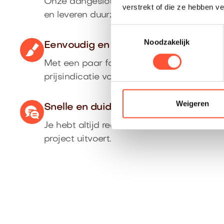
Onze aangesloten schilders komen uit de 
verstrekt of die ze hebben v
en leveren duurzaam schilderwerk af.
Toestemmingsselectie
Noodzakelijk
Eenvoudig en nauwkeurig
Met een paar foto’s ontvang je direct ee
prijsindicatie voor jouw klus.
Weigeren
Snelle en duidelijke communicatie
Je hebt altijd rechtstreeks contact met de
project uitvoert.