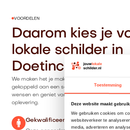
VOORDELEN
Daarom kies je v
lokale schilder in
Doetinchem
We maken het je makkelijk: je krijgt een duidelijk
Toestemming
gekoppeld aan een schilder uit Doetinchem die 
wensen en geniet van een soepel proces van a
oplevering.
Deze website maakt gebruik
We gebruiken cookies om cont
websiteverkeer te analyseren
Gekwalificeerde vakschilder uit Doe
media, adverteren en analys