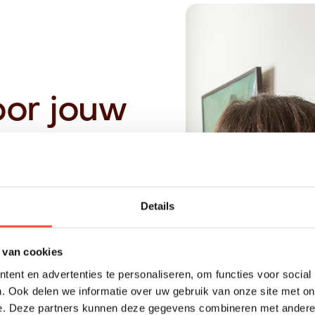
oor jouw
n Doezum
e prijsindicatie, wordt
t bij jouw wensen en
Details
 oplevering.
 van cookies
zum
ent en advertenties te personaliseren, om functies voor social
regio, werken netjes
. Ook delen we informatie over uw gebruik van onze site met on
e. Deze partners kunnen deze gegevens combineren met andere i