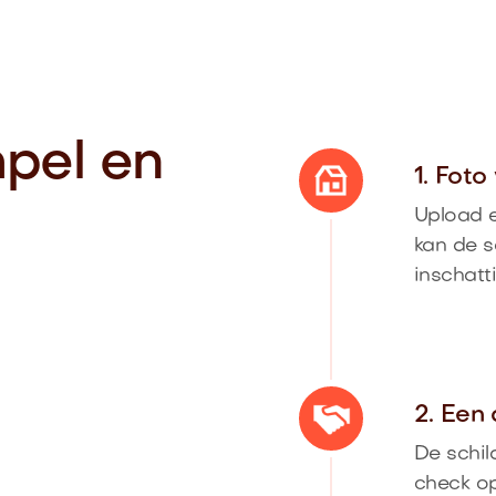
mpel en
1. Fot
Upload e
kan de s
inschatt
2. Een 
De schil
check op