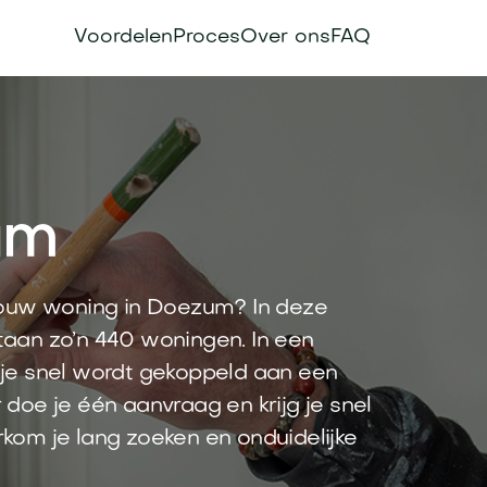
Voordelen
Proces
Over ons
FAQ
um
jouw woning in Doezum? In deze
aan zo’n 440 woningen. In een
s je snel wordt gekoppeld aan een
r doe je één aanvraag en krijg je snel
orkom je lang zoeken en onduidelijke