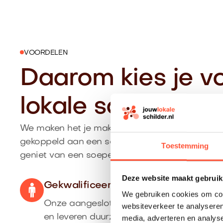
VOORDELEN
Daarom kies je v
lokale schilder i
We maken het je makkelijk: je krijgt een duidelijk
gekoppeld aan een schilder uit Doezum die pas
Toestemming
geniet van een soepel proces van aanvraag tot
Deze website maakt gebruik
Gekwalificeerde vakschilder uit Doe
We gebruiken cookies om cont
Onze aangesloten schilders komen uit de 
websiteverkeer te analyseren
en leveren duurzaam schilderwerk af.
media, adverteren en analys