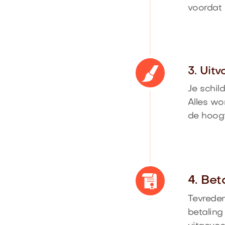
voordat 
3. Uit
Je schil
Alles wo
de hoog
4. Bet
Tevreden
betaling