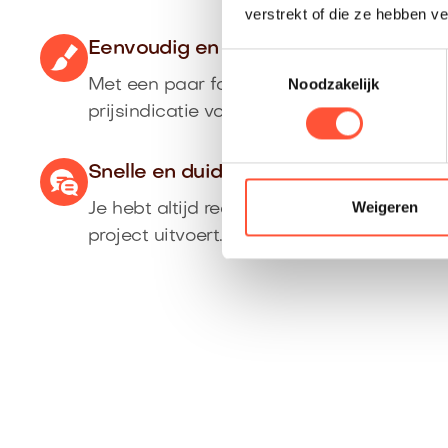
verstrekt of die ze hebben v
Eenvoudig en nauwkeurig
Toestemmingsselectie
Noodzakelijk
Met een paar foto’s ontvang je direct ee
prijsindicatie voor jouw klus.
Snelle en duidelijke communicatie
Weigeren
Je hebt altijd rechtstreeks contact met de
project uitvoert.