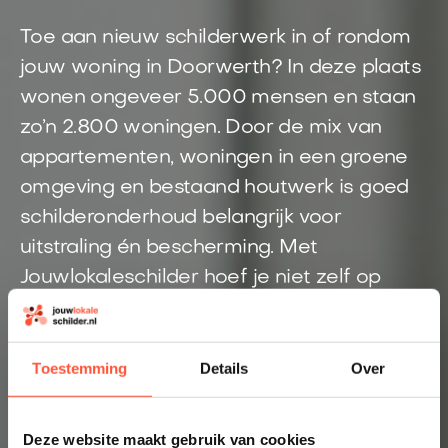
Toe aan nieuw schilderwerk in of rondom
jouw woning in Doorwerth? In deze plaats
wonen ongeveer 5.000 mensen en staan
zo’n 2.800 woningen. Door de mix van
appartementen, woningen in een groene
omgeving en bestaand houtwerk is goed
schilderonderhoud belangrijk voor
uitstraling én bescherming. Met
Jouwlokaleschilder hoef je niet zelf op
zoek naar een beschikbare schilder. Je
geeft je klus eenvoudig online door en
wordt gekoppeld aan een vakschilder uit
Toestemming
Details
Over
de regio Doorwerth.
Deze website maakt gebruik van cookies
Direct inzicht in een eerlijke prijs