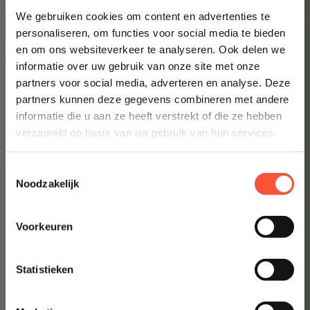
We gebruiken cookies om content en advertenties te
Altijd een schilder bij jou in de buurt
personaliseren, om functies voor social media te bieden
en om ons websiteverkeer te analyseren. Ook delen we
Prijsindicatie starten
informatie over uw gebruik van onze site met onze
partners voor social media, adverteren en analyse. Deze
👉 Inzicht in enkele minuten
partners kunnen deze gegevens combineren met andere
informatie die u aan ze heeft verstrekt of die ze hebben
verzameld op basis van uw gebruik van hun services.
Toestemmingsselectie
Noodzakelijk
Voorkeuren
Statistieken