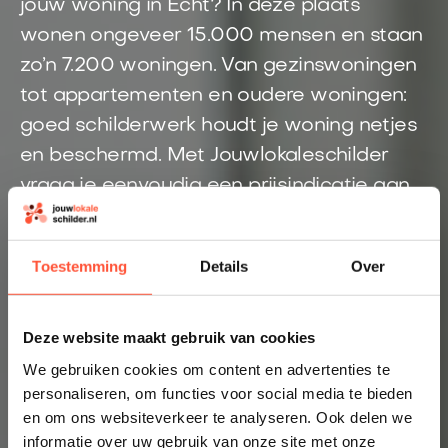
jouw woning in Echt? In deze plaats
wonen ongeveer 15.000 mensen en staan
zo’n 7.200 woningen. Van gezinswoningen
tot appartementen en oudere woningen:
goed schilderwerk houdt je woning netjes
en beschermd. Met Jouwlokaleschilder
vraag je eenvoudig een prijsindicatie aan.
Je wordt gekoppeld aan een schilder uit
de regio Echt die jouw klus kan
Toestemming
Details
Over
beoordelen.
Direct inzicht in een eerlijke prijs
Deze website maakt gebruik van cookies
Altijd een schilder bij jou in de buurt
We gebruiken cookies om content en advertenties te
personaliseren, om functies voor social media te bieden
Prijsindicatie starten
en om ons websiteverkeer te analyseren. Ook delen we
informatie over uw gebruik van onze site met onze
👉 Inzicht in enkele minuten