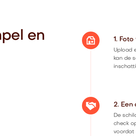
mpel en
1. Fot
Upload e
kan de s
inschatt
2. Een
De schil
check op
voordat 