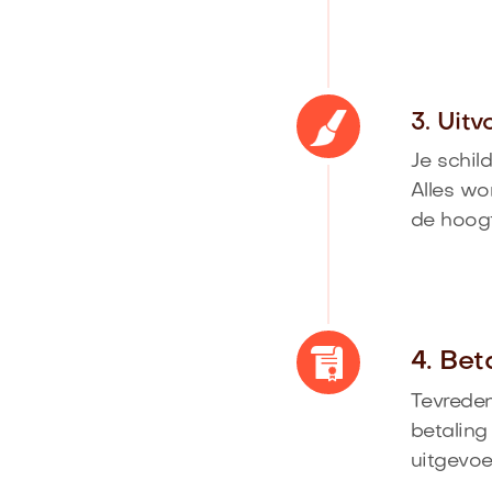
3. Uit
Je schil
Alles wo
de hoog
4. Bet
Tevreden
betaling
uitgevoe