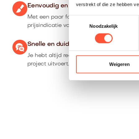
verstrekt of die ze hebben v
Eenvoudig en nauwkeurig
Met een paar foto’s ontvang je direct ee
Toestemmingsselectie
prijsindicatie voor jouw klus.
Noodzakelijk
Snelle en duidelijke communicatie
Je hebt altijd rechtstreeks contact met de
Weigeren
project uitvoert.