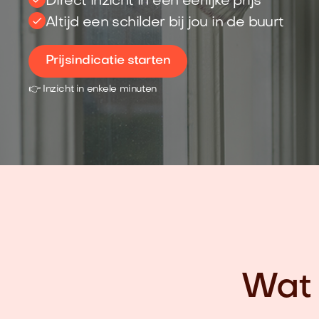
Direct inzicht in een eerlijke prijs
Altijd een schilder bij jou in de buurt
Prijsindicatie starten
👉 Inzicht in enkele minuten
Wat 