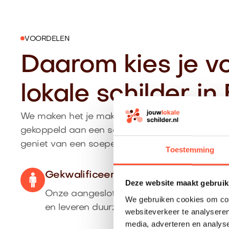
VOORDELEN
Daarom kies je v
lokale schilder i
We maken het je makkelijk: je krijgt een duidelijk
gekoppeld aan een schilder uit Emmen die pas
geniet van een soepel proces van aanvraag tot
Toestemming
Gekwalificeerde vakschilder uit Em
Deze website maakt gebruik
Onze aangesloten schilders komen uit de 
We gebruiken cookies om cont
en leveren duurzaam schilderwerk af.
websiteverkeer te analyseren
media, adverteren en analys