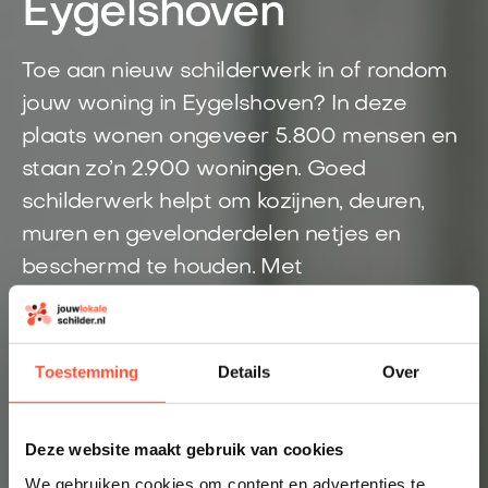
Eygelshoven
Toe aan nieuw schilderwerk in of rondom
jouw woning in Eygelshoven? In deze
plaats wonen ongeveer 5.800 mensen en
staan zo’n 2.900 woningen. Goed
schilderwerk helpt om kozijnen, deuren,
muren en gevelonderdelen netjes en
beschermd te houden. Met
Jouwlokaleschilder krijg je snel
duidelijkheid over jouw schilderklus. Je
doet één aanvraag en komt in contact met
Toestemming
Details
Over
een schilder uit de regio Eygelshoven.
Direct inzicht in een eerlijke prijs
Deze website maakt gebruik van cookies
Altijd een schilder bij jou in de buurt
We gebruiken cookies om content en advertenties te