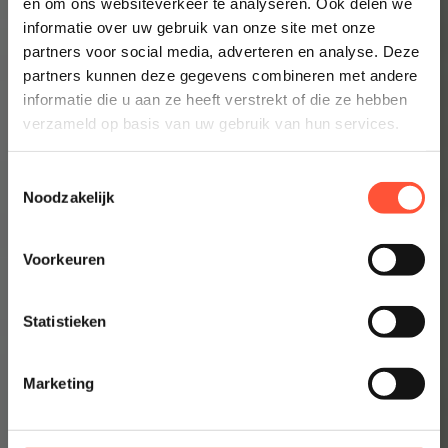
en om ons websiteverkeer te analyseren. Ook delen we
informatie over uw gebruik van onze site met onze
👉 Inzicht in enkele minuten
partners voor social media, adverteren en analyse. Deze
partners kunnen deze gegevens combineren met andere
informatie die u aan ze heeft verstrekt of die ze hebben
verzameld op basis van uw gebruik van hun services.
Toestemmingsselectie
Noodzakelijk
Voorkeuren
Statistieken
Marketing