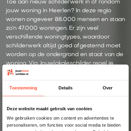
Toe aan nieuw schilderwerk in of rondom
jouw woning in Heerlen? In deze regio
wonen ongeveer 88.000 mensen en staan
zo’n 47.000 woningen. Er zijn veel
verschillende woningtypes, waardoor
schilderwerk altijd goed afgestemd moet
worden op de ondergrond en staat van de
woning. Via Jouwlokaleschilder regel je
eenvoudig een schilder uit de regio
Heerlen. Eén aanvraag, snel duidelijkheid
Toestemming
Details
Over
en vakmanschap dichtbij huis.
Direct inzicht in een eerlijke prijs
Deze website maakt gebruik van cookies
Altijd een schilder bij jou in de buurt
We gebruiken cookies om content en advertenties te
personaliseren, om functies voor social media te bieden
Prijsindicatie starten