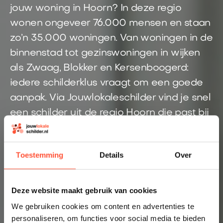
jouw woning in Hoorn? In deze regio
wonen ongeveer 76.000 mensen en staan
zo’n 35.000 woningen. Van woningen in de
binnenstad tot gezinswoningen in wijken
als Zwaag, Blokker en Kersenboogerd:
iedere schilderklus vraagt om een goede
aanpak. Via Jouwlokaleschilder vind je snel
een schilder uit de regio Hoorn die past bij
jouw woning en werkzaamheden. Je
ontvangt snel een duidelijke prijsindicatie
Toestemming
Details
Over
en hoeft niet zelf achter meerdere
offertes aan.
Deze website maakt gebruik van cookies
Direct inzicht in een eerlijke prijs
We gebruiken cookies om content en advertenties te
Altijd een schilder bij jou in de buurt
personaliseren, om functies voor social media te bieden