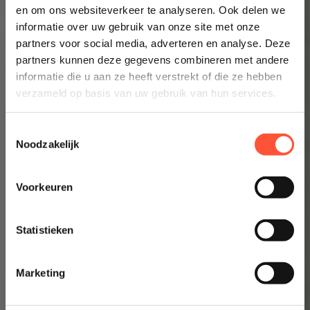
en om ons websiteverkeer te analyseren. Ook delen we
Prijsindicatie starten
informatie over uw gebruik van onze site met onze
partners voor social media, adverteren en analyse. Deze
👉 Inzicht in enkele minuten
partners kunnen deze gegevens combineren met andere
informatie die u aan ze heeft verstrekt of die ze hebben
verzameld op basis van uw gebruik van hun services.
Toestemmingsselectie
Noodzakelijk
Voorkeuren
Statistieken
Marketing