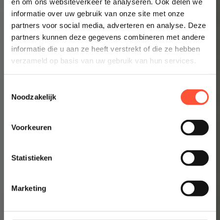
en om ons websiteverkeer te analyseren. Ook delen we
informatie over uw gebruik van onze site met onze
👉 Inzicht in enkele minuten
partners voor social media, adverteren en analyse. Deze
partners kunnen deze gegevens combineren met andere
informatie die u aan ze heeft verstrekt of die ze hebben
verzameld op basis van uw gebruik van hun services.
Toestemmingsselectie
Noodzakelijk
Voorkeuren
Statistieken
Marketing