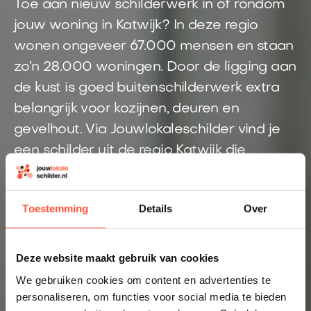
Toe aan nieuw schilderwerk in of rondom
jouw woning in Katwijk? In deze regio
wonen ongeveer 67.000 mensen en staan
zo’n 28.000 woningen. Door de ligging aan
de kust is goed buitenschilderwerk extra
belangrijk voor kozijnen, deuren en
gevelhout. Via Jouwlokaleschilder vind je
een schilder uit de regio Katwijk die
rekening houdt met de lokale
omstandigheden. Zo regel je schilderwerk
Toestemming
Details
Over
snel, duidelijk en zonder gedoe.
Direct inzicht in een eerlijke prijs
Deze website maakt gebruik van cookies
Altijd een schilder bij jou in de buurt
We gebruiken cookies om content en advertenties te
personaliseren, om functies voor social media te bieden
Prijsindicatie starten