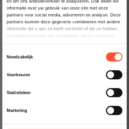
en om ons websiteverkeer te analyseren. Ook delen we
informatie over uw gebruik van onze site met onze
👉 Inzicht in enkele minuten
partners voor social media, adverteren en analyse. Deze
partners kunnen deze gegevens combineren met andere
informatie die u aan ze heeft verstrekt of die ze hebben
verzameld op basis van uw gebruik van hun services.
Toestemmingsselectie
Noodzakelijk
Voorkeuren
Statistieken
Marketing