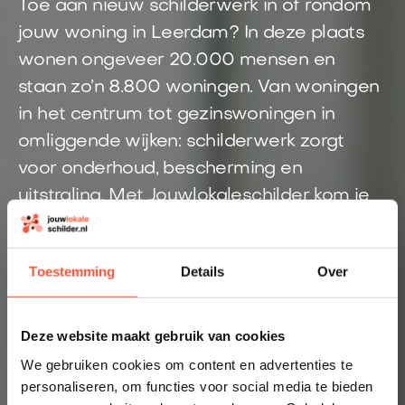
Toe aan nieuw schilderwerk in of rondom
jouw woning in Leerdam? In deze plaats
wonen ongeveer 20.000 mensen en
staan zo’n 8.800 woningen. Van woningen
in het centrum tot gezinswoningen in
omliggende wijken: schilderwerk zorgt
voor onderhoud, bescherming en
uitstraling. Met Jouwlokaleschilder kom je
snel in contact met een schilder uit de
regio Leerdam. Geen onduidelijke offertes,
Toestemming
Details
Over
maar één duidelijke aanvraag.
Direct inzicht in een eerlijke prijs
Deze website maakt gebruik van cookies
Altijd een schilder bij jou in de buurt
We gebruiken cookies om content en advertenties te
personaliseren, om functies voor social media te bieden
Prijsindicatie starten