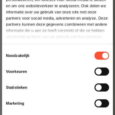
Prijsindicatie starten
en om ons websiteverkeer te analyseren. Ook delen we
informatie over uw gebruik van onze site met onze
👉 Inzicht in enkele minuten
partners voor social media, adverteren en analyse. Deze
partners kunnen deze gegevens combineren met andere
informatie die u aan ze heeft verstrekt of die ze hebben
verzameld op basis van uw gebruik van hun services.
Toestemmingsselectie
Noodzakelijk
Voorkeuren
Statistieken
Marketing