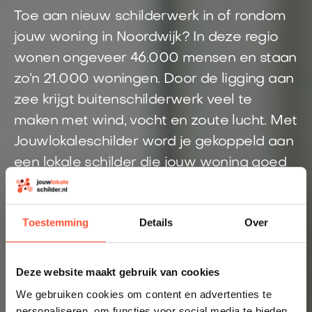
Toe aan nieuw schilderwerk in of rondom
jouw woning in Noordwijk? In deze regio
wonen ongeveer 46.000 mensen en staan
zo’n 21.000 woningen. Door de ligging aan
zee krijgt buitenschilderwerk veel te
maken met wind, vocht en zoute lucht. Met
Jouwlokaleschilder word je gekoppeld aan
een lokale schilder die jouw woning goed
kan beoordelen. Je ontvangt snel een
prijsindicatie en weet vooraf beter waar je
Toestemming
Details
Over
aan toe bent.
Direct inzicht in een eerlijke prijs
Deze website maakt gebruik van cookies
Altijd een schilder bij jou in de buurt
We gebruiken cookies om content en advertenties te
personaliseren, om functies voor social media te bieden