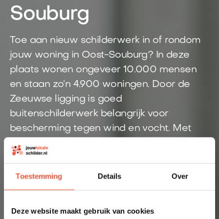
Souburg
Toe aan nieuw schilderwerk in of rondom
jouw woning in Oost-Souburg? In deze
plaats wonen ongeveer 10.000 mensen
en staan zo’n 4.900 woningen. Door de
Zeeuwse ligging is goed
buitenschilderwerk belangrijk voor
bescherming tegen wind en vocht. Met
Jouwlokaleschilder kom je snel in contact
met een schilder uit de regio Oost-
Souburg. Eén aanvraag is genoeg voor
Toestemming
Details
Over
een duidelijke prijsindicatie.
Direct inzicht in een eerlijke prijs
Deze website maakt gebruik van cookies