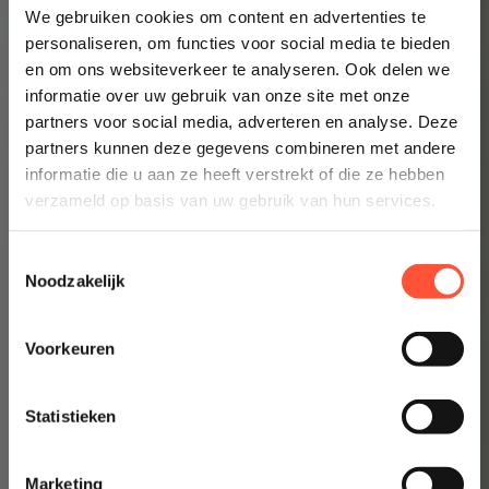
Altijd een schilder bij jou in de buurt
We gebruiken cookies om content en advertenties te
personaliseren, om functies voor social media te bieden
en om ons websiteverkeer te analyseren. Ook delen we
Prijsindicatie starten
informatie over uw gebruik van onze site met onze
👉 Inzicht in enkele minuten
partners voor social media, adverteren en analyse. Deze
partners kunnen deze gegevens combineren met andere
informatie die u aan ze heeft verstrekt of die ze hebben
verzameld op basis van uw gebruik van hun services.
Toestemmingsselectie
Noodzakelijk
Voorkeuren
Statistieken
Marketing