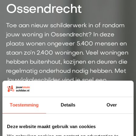
Ossendrecht
Toe aan nieuw schilderwerk in of rondom
jouw woning in Ossendrecht? In deze
plaats wonen ongeveer 5.400 mensen en
staan zo’n 2.400 woningen. Veel woningen
hebben buitenhout, kozijnen en deuren die
regelmatig onderhoud nodig hebben. Met
Jouwlokaleschilder vind je snel een
schilder uit de regio Ossendrecht. Geen
losse offertes najagen, maar snel
Toestemming
Details
Over
vakmanschap dichtbij huis.
Direct inzicht in een eerlijke prijs
Deze website maakt gebruik van cookies
Altijd een schilder bij jou in de buurt
We gebruiken cookies om content en advertenties te