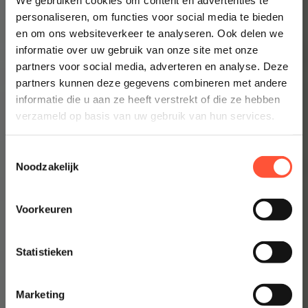
personaliseren, om functies voor social media te bieden
Prijsindicatie starten
en om ons websiteverkeer te analyseren. Ook delen we
informatie over uw gebruik van onze site met onze
👉 Inzicht in enkele minuten
partners voor social media, adverteren en analyse. Deze
partners kunnen deze gegevens combineren met andere
informatie die u aan ze heeft verstrekt of die ze hebben
verzameld op basis van uw gebruik van hun services.
Toestemmingsselectie
Noodzakelijk
Voorkeuren
Statistieken
Marketing