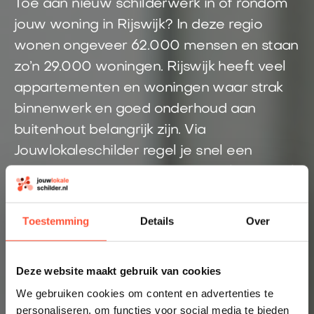
Toe aan nieuw schilderwerk in of rondom
jouw woning in Rijswijk? In deze regio
wonen ongeveer 62.000 mensen en staan
zo’n 29.000 woningen. Rijswijk heeft veel
appartementen en woningen waar strak
binnenwerk en goed onderhoud aan
buitenhout belangrijk zijn. Via
Jouwlokaleschilder regel je snel een
schilder uit de omgeving. Je hoeft niet zelf
meerdere schilders te bellen, maar
ontvangt snel duidelijkheid over jouw
Toestemming
Details
Over
schilderklus.
Direct inzicht in een eerlijke prijs
Deze website maakt gebruik van cookies
Altijd een schilder bij jou in de buurt
We gebruiken cookies om content en advertenties te
personaliseren, om functies voor social media te bieden