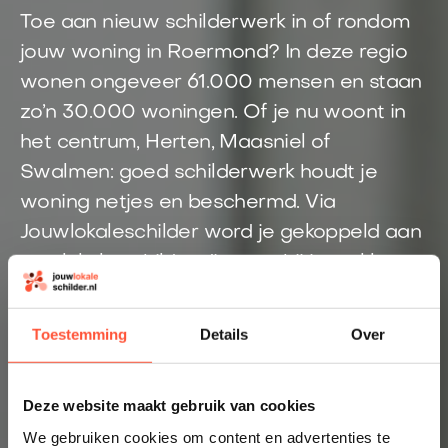
Toe aan nieuw schilderwerk in of rondom
jouw woning in Roermond? In deze regio
wonen ongeveer 61.000 mensen en staan
zo’n 30.000 woningen. Of je nu woont in
het centrum, Herten, Maasniel of
Swalmen: goed schilderwerk houdt je
woning netjes en beschermd. Via
Jouwlokaleschilder word je gekoppeld aan
een lokale schilder die past bij jouw klus.
Geen onduidelijke offertes of eindeloos
zoeken, maar snel contact met een
Toestemming
Details
Over
vakman uit de buurt.
Direct inzicht in een eerlijke prijs
Deze website maakt gebruik van cookies
Altijd een schilder bij jou in de buurt
We gebruiken cookies om content en advertenties te