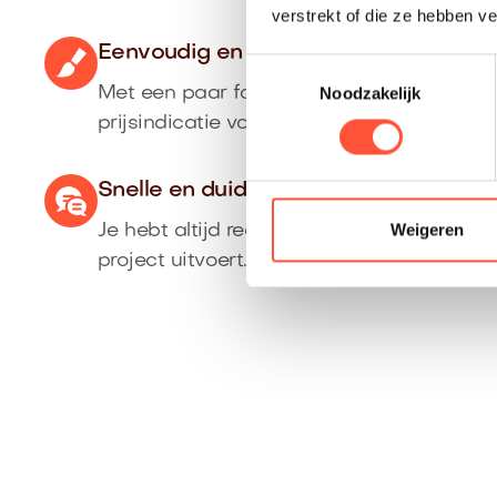
verstrekt of die ze hebben v
Eenvoudig en nauwkeurig
Toestemmingsselectie
Noodzakelijk
Met een paar foto’s ontvang je direct ee
prijsindicatie voor jouw klus.
Snelle en duidelijke communicatie
Weigeren
Je hebt altijd rechtstreeks contact met de
project uitvoert.