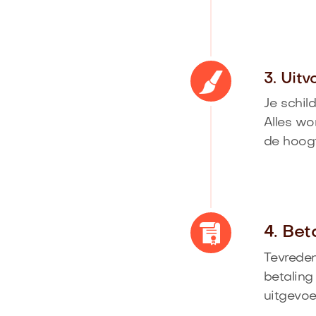
3. Uit
Je schil
Alles wo
de hoog
4. Bet
Tevreden
betaling
uitgevoe