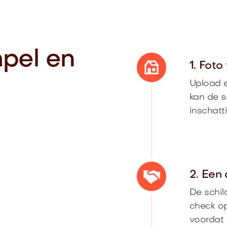
mpel en
1. Fot
Upload e
kan de s
inschatt
2. Een 
De schil
check op
voordat 