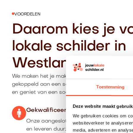
VOORDELEN
Daarom kies je v
lokale schilder in
Westland
We maken het je makkelijk: je krijgt een duidelijk
gekoppeld aan een schilder uit Westland die p
Toestemming
en geniet van een soepel proces van aanvraag 
Deze website maakt gebruik
Gekwalificeerde vakschilder uit West
We gebruiken cookies om cont
Onze aangesloten schilders komen uit de 
websiteverkeer te analyseren
en leveren duurzaam schilderwerk af.
media, adverteren en analys