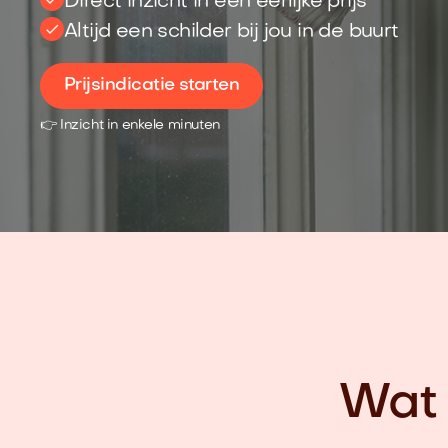
Direct inzicht in een eerlijke prijs
Altijd een schilder bij jou in de buurt
Prijsindicatie starten
👉 Inzicht in enkele minuten
Wat 