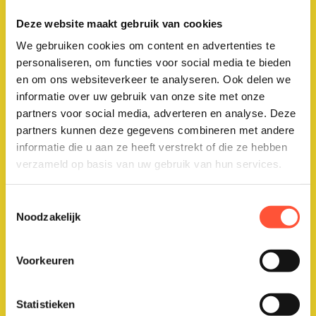
Deze website maakt gebruik van cookies
Geen onverwachte kosten
We gebruiken cookies om content en advertenties te
personaliseren, om functies voor social media te bieden
Met vaste laag maandbedrag en 10 jaar
en om ons websiteverkeer te analyseren. Ook delen we
garantie op het uitgevoerde werk sta je nooit
informatie over uw gebruik van onze site met onze
voor verrassingen.
partners voor social media, adverteren en analyse. Deze
partners kunnen deze gegevens combineren met andere
informatie die u aan ze heeft verstrekt of die ze hebben
verzameld op basis van uw gebruik van hun services.
Toestemmingsselectie
Een vast aanspreekpunt
Noodzakelijk
Je hebt één vertrouwd aanspreekpunt of
schilder voor kwalitatief onderhoud van jouw
Voorkeuren
woning.
Statistieken