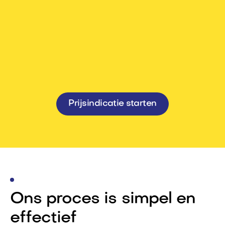
U ontvangt na oplevering een
garantiecertificaat conform de met u
overeengekomen voorwaarden
Prijsindicatie starten
Ons proces is simpel en
effectief