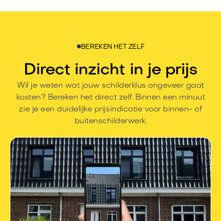
BEREKEN HET ZELF
Direct inzicht in je prijs
Wil je weten wat jouw schilderklus ongeveer gaat
kosten? Bereken het direct zelf. Binnen een minuut
zie je een duidelijke prijsindicatie voor binnen- of
buitenschilderwerk.