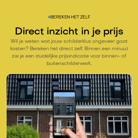
BEREKEN HET ZELF
Direct inzicht in je prijs
Wil je weten wat jouw schilderklus ongeveer gaat
kosten? Bereken het direct zelf. Binnen een minuut
zie je een duidelijke prijsindicatie voor binnen- of
buitenschilderwerk.