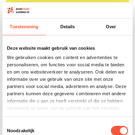
Een geweldig team van professionals,
schilderwerk om door een ringetje te halen.
We kunnen ons spiegelen in de geschilderde
Toestemming
Details
Over
deuren. We hebben de deuren en ramen in
oud Engels rood, voor schilders een crime.
De uitvoering is fantastisch.
Deze website maakt gebruik van cookies
J WEGES
We gebruiken cookies om content en advertenties te
personaliseren, om functies voor social media te bieden
en om ons websiteverkeer te analyseren. Ook delen we
informatie over uw gebruik van onze site met onze
partners voor social media, adverteren en analyse. Deze
partners kunnen deze gegevens combineren met andere
Wij hebben onlangs onze woning laten
informatie die u aan ze heeft verstrekt of die ze hebben
schilderen en behangen door Mooys
verzameld op basis van uw gebruik van hun services.
Schilderwerk en zijn zeer tevreden met het
resultaat. Het team levert niet alleen keurig
Toestemmingsselectie
en nauwkeurig werk af. We raden Mooy
Noodzakelijk