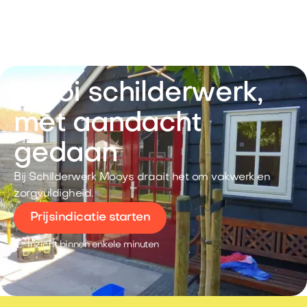
Mooi schilderwerk,
met aandacht
gedaan
Bij Schilderwerk Mooys draait het om vakwerk en
zorgvuldigheid.
Prijsindicatie starten
👉 Inzicht binnen enkele minuten