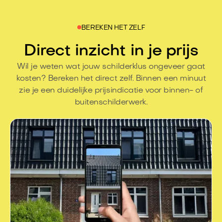
BEREKEN HET ZELF
Direct inzicht in je prijs
Wil je weten wat jouw schilderklus ongeveer gaat
kosten? Bereken het direct zelf. Binnen een minuut
zie je een duidelijke prijsindicatie voor binnen- of
buitenschilderwerk.